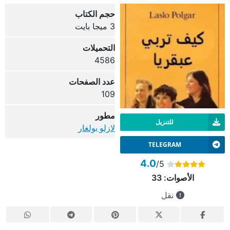
حجم الكتاب
3 ميجا بايت
التحميلات
4586
عدد الصفحات
109
مطور
للتنزيل
لازلو بولغار
TELEGRAM
4.0
/5
الأصوات:
33
نقل