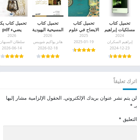
تحميل كتاب
تحميل كتاب
تحميل كتاب
تحميل كتاب يكا
مسلكيات إبراهيم
الايضاح في علوم
المسيحية اليهودية
يضيء pdf
2026
2026
2025
2024
السكران pdf
البلاغة للقزويني
(النزاعات
إبراهيم السكران
2025-01-19
هانز يواكيم شويبس
سلطان السبهان
pdf
الطائفية في
2026-06-14
2026-02-18
2024-12-23
الكنيسة الأولى)
pdf
اترك تعليقاً
لن يتم نشر عنوان بريدك الإلكتروني.
الحقول الإلزامية مشار إليها
بـ
*
التعليق
*