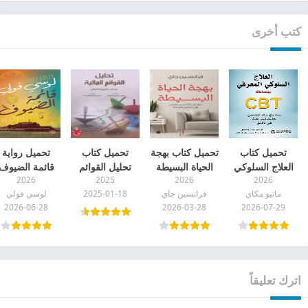
كتب أخرى
تحميل كتاب
تحميل كتاب بهجة
تحميل كتاب
تحميل رواية
العلاج السلوكي
الحياة البسيطة
تحليل القوائم
قائمة الضيوف
2026
2025
2026
2026
المعرفي ببساطة
pdf
المالية pdf
pdf
ماثيو مكاي
فرانسين جاي
2025-01-18
لوسي فولي
CBT pdf
2026-06-28
2026-03-28
2026-07-29
اترك تعليقاً