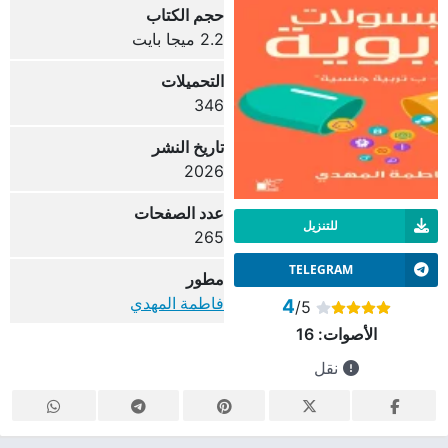
حجم الكتاب
2.2 ميجا بايت
التحميلات
346
تاريخ النشر
2026
عدد الصفحات
للتنزيل
265
TELEGRAM
مطور
فاطمة المهدي
4
/5
الأصوات:
16
نقل