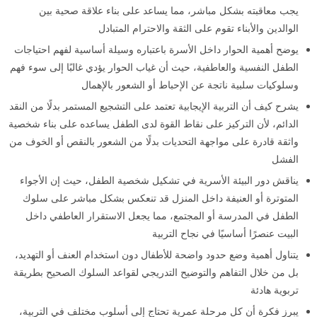
يجب معاقبته بشكل مباشر، مما يساعد على بناء علاقة صحية بين
الوالدين والأبناء تقوم على الثقة والاحترام المتبادل
يوضح أهمية الحوار داخل الأسرة باعتباره وسيلة أساسية لفهم احتياجات
الطفل النفسية والعاطفية، حيث أن غياب الحوار يؤدي غالبًا إلى سوء فهم
وسلوكيات سلبية ناتجة عن الإحباط أو الشعور بالإهمال
يشرح كيف أن التربية الإيجابية تعتمد على التشجيع المستمر بدلًا من النقد
الدائم، لأن التركيز على نقاط القوة لدى الطفل يساعده على بناء شخصية
واثقة قادرة على مواجهة التحديات بدلًا من الشعور بالنقص أو الخوف من
الفشل
يناقش دور البيئة الأسرية في تشكيل شخصية الطفل، حيث إن الأجواء
المتوترة أو العنيفة داخل المنزل قد تنعكس بشكل مباشر على سلوك
الطفل في المدرسة أو المجتمع، مما يجعل الاستقرار العاطفي داخل
البيت عنصرًا أساسيًا في نجاح التربية
يتناول أهمية وضع حدود واضحة للأطفال دون استخدام العنف أو التهديد،
بل من خلال التفاهم والتوضيح التدريجي لقواعد السلوك الصحيح بطريقة
تربوية هادئة
يبرز فكرة أن كل مرحلة عمرية تحتاج إلى أسلوب مختلف في التربية،