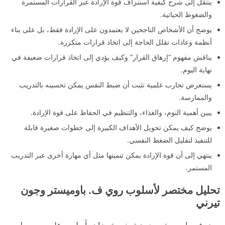
ينتقل إلى شرح كيفية استنزاف قوة الإرادة عبر القرارات المستمرة
والضغوط الحياتية.
يوضح أن الأشخاص الناجحين لا يعتمدون على الإرادة فقط، بل على بناء
أنظمة وعادات تقلل الحاجة إلى اتخاذ قرارات متكررة.
يناقش مفهوم “إرهاق القرار” وكيف يؤدي إلى اتخاذ قرارات ضعيفة في
نهاية اليوم.
يستعرض تجارب علمية تثبت أن ضبط النفس يمكن تحسينه بالتدريب
والممارسة.
يبين أهمية النوم، والغذاء، والتنظيم في الحفاظ على قوة الإرادة.
يوضح كيف يمكن تحويل الأهداف الكبيرة إلى خطوات صغيرة قابلة
للتنفيذ لتقليل الضغط النفسي.
ينتهي إلى أن قوة الإرادة يمكن تنميتها مثل أي مهارة أخرى عبر التدريب
المستمر.
تحليل مختصر لأسلوب روي ف. باوميستر وجون
تيرني
روي ف. باوميستر وجون تيرني يتميزان بأسلوب علمي مبسط