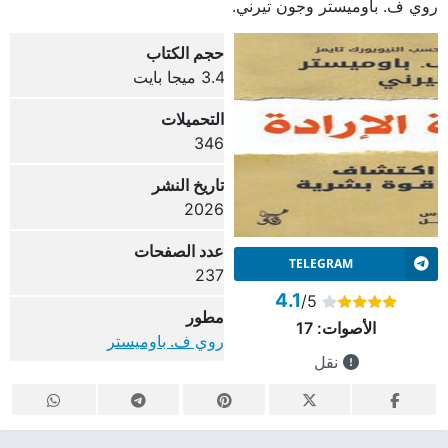
روي ف. باوميستر وجون تيرني.
حجم الكتاب
3.4 ميجا بايت
التحميلات
346
تاريخ النشر
2026
عدد الصفحات
TELEGRAM
237
4.1
/5
مطور
الأصوات:
17
روي ف. باوميستر
نقل