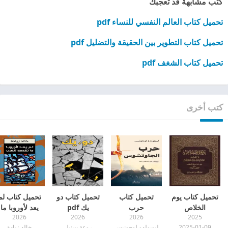
كتب مشابهة قد تعجبك
تحميل كتاب العالم النفسي للنساء pdf
تحميل كتاب التطوير بين الحقيقة والتضليل pdf
تحميل كتاب الشغف pdf
كتب أخرى
تحميل كتاب يوم
تحميل كتاب
تحميل كتاب دو
تحميل كتاب لم
الخلاص
حرب
يك pdf
يعد لأوروبا ما
2026
2026
2026
2025
الجاوتشوس pdf
تقدمه للعرب
2025-01-09
ليوبولدو لوجونيس
روعة سنبل
خالد زيادة