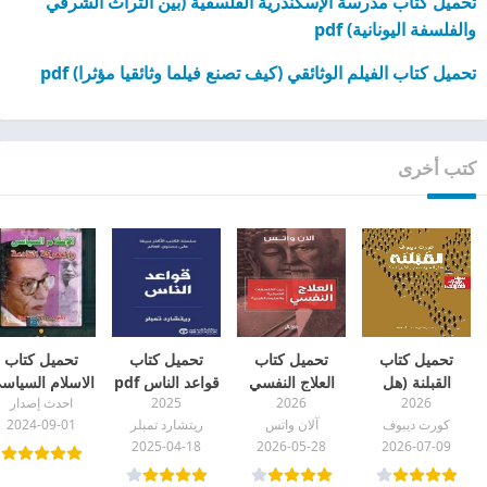
تحميل كتاب مدرسة الإسكندرية الفلسفية (بين التراث الشرقي
والفلسفة اليونانية) pdf
تحميل كتاب الفيلم الوثائقي (كيف تصنع فيلما وثائقيا مؤثرا) pdf
كتب أخرى
تحميل كتاب
تحميل كتاب
تحميل كتاب
تحميل كتاب
القبلنة (هل
العلاج النفسي
قواعد الناس pdf
الاسلام السياس
2026
2026
2025
احدث إصدار
الحرب على
pdf
ما هو pdf
كورت ديبوف
آلان واتس
ريتشارد تمبلر
2024-09-01
الأبواب) pdf
2025-04-18
2026-05-28
2026-07-09