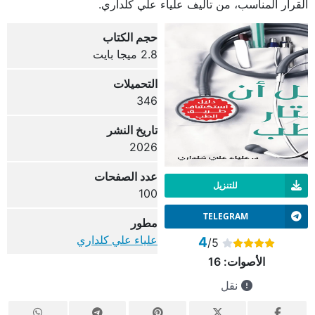
القرار المناسب، من تأليف علياء علي كلداري.
حجم الكتاب
2.8 ميجا بايت
التحميلات
346
تاريخ النشر
2026
عدد الصفحات
للتنزيل
100
TELEGRAM
مطور
علياء علي كلداري
4
/5
الأصوات:
16
نقل