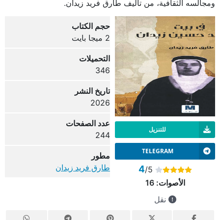
ومجالسه الثقافية، من تأليف طارق فريد زيدان.
حجم الكتاب
2 ميجا بايت
التحميلات
346
تاريخ النشر
2026
عدد الصفحات
للتنزيل
244
TELEGRAM
مطور
طارق فريد زيدان
4
/5
الأصوات:
16
نقل