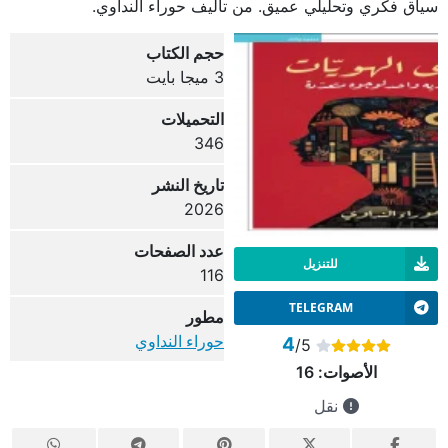
سياق فكري وتحليلي عميق. من تأليف حوراء النداوي.
حجم الكتاب
3 ميجا بايت
التحميلات
346
تاريخ النشر
2026
عدد الصفحات
للتنزيل
116
TELEGRAM
مطور
حوراء النداوي
4
/5
الأصوات:
16
نقل