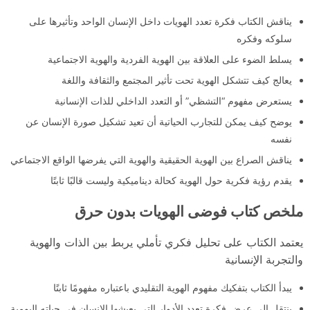
يناقش الكتاب فكرة تعدد الهويات داخل الإنسان الواحد وتأثيرها على
سلوكه وفكره
يسلط الضوء على العلاقة بين الهوية الفردية والهوية الاجتماعية
يعالج كيف تتشكل الهوية تحت تأثير المجتمع والثقافة واللغة
يستعرض مفهوم “التشظي” أو التعدد الداخلي للذات الإنسانية
يوضح كيف يمكن للتجارب الحياتية أن تعيد تشكيل صورة الإنسان عن
نفسه
يناقش الصراع بين الهوية الحقيقية والهوية التي يفرضها الواقع الاجتماعي
يقدم رؤية فكرية حول الهوية كحالة ديناميكية وليست قالبًا ثابتًا
ملخص كتاب فوضى الهويات بدون حرق
يعتمد الكتاب على تحليل فكري تأملي يربط بين الذات والهوية
والتجربة الإنسانية
يبدأ الكتاب بتفكيك مفهوم الهوية التقليدي باعتباره مفهومًا ثابتًا
ينتقل إلى عرض فكرة تعدد الأدوار التي يعيشها الإنسان في حياته اليومية