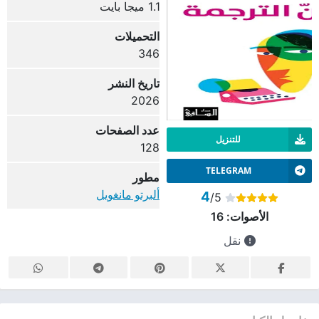
1.1 ميجا بايت
التحميلات
346
تاريخ النشر
2026
عدد الصفحات
للتنزيل
128
TELEGRAM
مطور
ألبرتو مانغويل
4
/5
الأصوات:
16
نقل