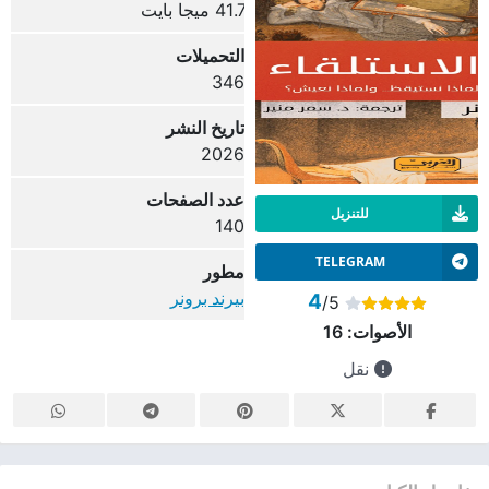
41.7 ميجا بايت
التحميلات
346
تاريخ النشر
2026
عدد الصفحات
للتنزيل
140
TELEGRAM
مطور
بيرند برونر
4
/5
الأصوات:
16
نقل