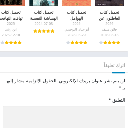
تحميل كتاب
تحميل كتاب
تحميل كتاب
تحميل كتاب
العاطلون عن
الهوامل
الهشاشة النفسية
تهافت التهافت
2025
2024-07-03
2026
2026
الحب ينامون
والشوامل pdf
pdf
pdf
فائق منيف
أبو حيان التوحيدي
ابن رشد
مبكرًا pdf
2025-12-10
2026-05-29
2026-06-16
اترك تعليقاً
لن يتم نشر عنوان بريدك الإلكتروني.
الحقول الإلزامية مشار إليها
بـ
*
التعليق
*