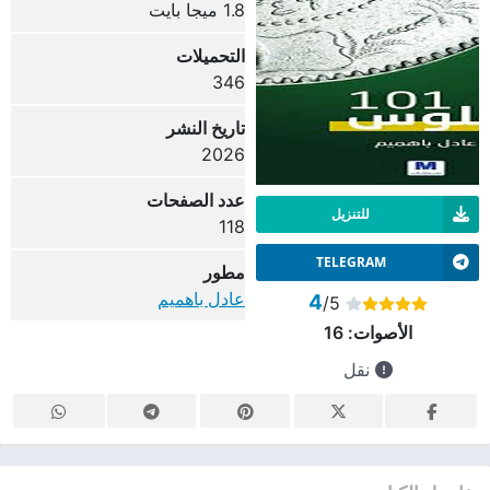
1.8 ميجا بايت
التحميلات
346
تاريخ النشر
2026
عدد الصفحات
للتنزيل
118
TELEGRAM
مطور
عادل باهميم
4
/5
الأصوات:
16
نقل