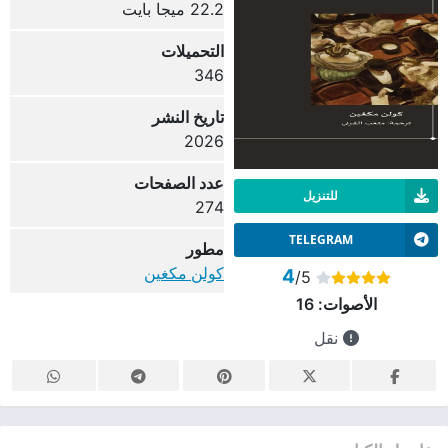
22.2 ميجا بايت
التحميلات
346
تاريخ النشر
2026
عدد الصفحات
للتنزيل
274
TELEGRAM
مطور
كولن مكغين
4
/5
الأصوات:
16
نقل