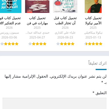
تحميل كتاب
تحميل كتاب قبل
تحميل كتاب
تحميل كتاب قو
الأمير نيكولا
أن تختار الطب
مهارات في فن
عدم التفكير pdf
2026
2025
2026
2025
ميكافيلي pdf
pdf
الذاكرة pdf
نيكولا ميكافيلي
علياء علي كلداري
حمدي عبدالله عبدالعظيم
سيمون روبرتس
2026-03-06
2025-04-27
2026-06-23
2025-01-13
اترك تعليقاً
لن يتم نشر عنوان بريدك الإلكتروني.
الحقول الإلزامية مشار إليها
بـ
*
التعليق
*