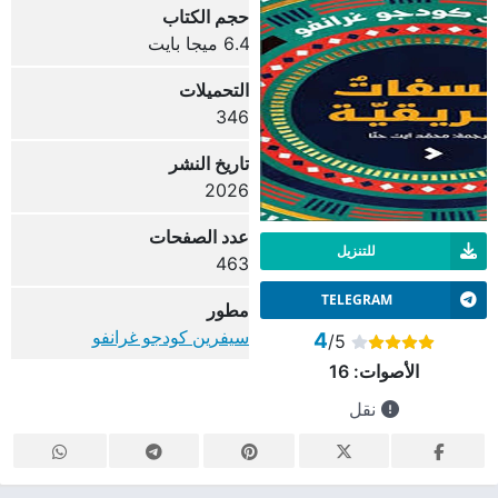
حجم الكتاب
6.4 ميجا بايت
التحميلات
346
تاريخ النشر
2026
عدد الصفحات
للتنزيل
463
TELEGRAM
مطور
سيفرين كودجو غرانفو
4
/5
الأصوات:
16
نقل