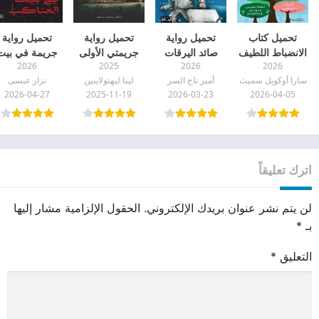
تحميل كتاب
تحميل رواية
تحميل رواية
تحميل رواية
الانضباط اللطيف
صائد اليرقات
جريمتي الأولى
جريمة في بيت
2026
2025
2026
2026
pdf
pdf
pdf
العناكب pdf
سارا أوكويل سميث
أمير تاج السر
لينا ليهتولاينين
نزار عيسى
2026-04-27
2025-11-19
2026-03-23
2026-04-05
اترك تعليقاً
لن يتم نشر عنوان بريدك الإلكتروني.
الحقول الإلزامية مشار إليها
بـ
*
التعليق
*