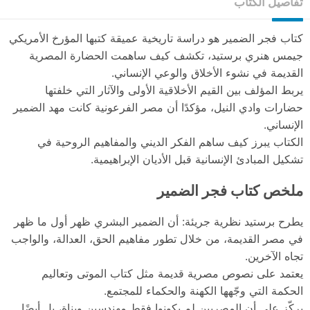
تفاصيل الكتاب
كتاب فجر الضمير هو دراسة تاريخية عميقة كتبها المؤرخ الأمريكي
جيمس هنري برستيد، تكشف كيف ساهمت الحضارة المصرية
القديمة في نشوء الأخلاق والوعي الإنساني.
يربط المؤلف بين القيم الأخلاقية الأولى والآثار التي خلفتها
حضارات وادي النيل، مؤكدًا أن مصر الفرعونية كانت مهد الضمير
الإنساني.
الكتاب يبرز كيف ساهم الفكر الديني والمفاهيم الروحية في
تشكيل المبادئ الإنسانية قبل الأديان الإبراهيمية.
ملخص كتاب فجر الضمير
يطرح برستيد نظرية جريئة: أن الضمير البشري ظهر أول ما ظهر
في مصر القديمة، من خلال تطور مفاهيم الحق، العدالة، والواجب
تجاه الآخرين.
يعتمد على نصوص مصرية قديمة مثل كتاب الموتى وتعاليم
الحكمة التي وجّهها الكهنة والحكماء للمجتمع.
يركّز على أن المصريين لم يكونوا فقط مهندسين وبناة، بل أيضًا