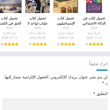
تحميل كتاب فن
تحميل كتاب
تحميل كتاب
تحميل كتاب
الذكاء الاجتماعي
الإسماعيليون
جلباب لواحد لا
الحق في الكس
2026
2026
2026
2025
pdf
(تاريخهم
لاثنين pdf
pdf
باتريك كينغ
فرهاد دفتري
رنا صلاح سالم
بول لافارج
وعقائدهم) pdf
2026-07-13
2026-06-29
2026-07-26
2025-11-22
اترك تعليقاً
لن يتم نشر عنوان بريدك الإلكتروني.
الحقول الإلزامية مشار إليها
بـ
*
التعليق
*