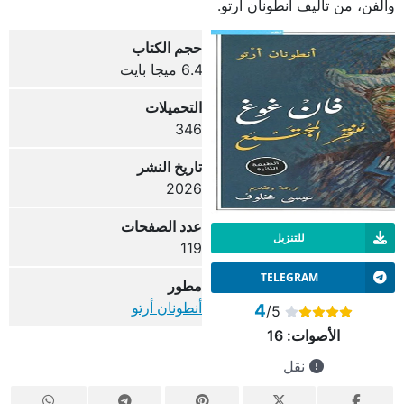
والفن، من تأليف أنطونان أرتو.
حجم الكتاب
6.4 ميجا بايت
التحميلات
346
تاريخ النشر
2026
عدد الصفحات
للتنزيل
119
TELEGRAM
مطور
أنطونان أرتو
4
/5
الأصوات:
16
نقل