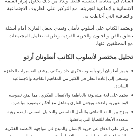
الفنان في معاناته النفسية فقط. وبدلًا من ذلك يحاول إبراز القيمة
الإنسانية والإبداعية لتجربته، مع التركيز على الظروف الاجتماعية
والثقافية التي أحاطت به.
ويعتمد الكتاب على أسلوب تأملي ونقدي يجعل القارئ أمام أسئلة
تتعلق بالفن والجنون والحرية الفردية وطريقة تعامل المجتمعات
مع المختلفين عنها.
تحليل مختصر لأسلوب الكاتب أنطونان أرتو
يتميز أنطونان أرتو بأسلوب فكري حاد ومكثف يرفض التفسيرات الجاهزة
ويسعى إلى إعادة النظر في الكثير من المفاهيم الثقافية والاجتماعية
السائدة.
يعتمد على لغة مشحونة بالعاطفة والانفعال الفكري، مما يمنح نصوصه
قوة تعبيرية واضحة ويجعل القارئ يتفاعل مع أفكاره بصورة مباشرة.
يمزج بين النقد الثقافي والتأمل الفلسفي والتحليل النفسي، ليقدم رؤية
متعددة الأبعاد للقضايا التي يناقشها.
يركز على الدفاع عن حرية الإنسان والمبدع في مواجهة الأنظمة الفكرية
والاجتماعية التي تحاول تصنيف الأفراد أو تقييدهم ضمن قوالب محددة.