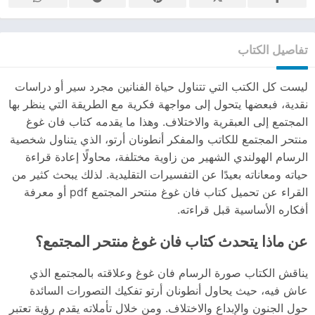
تفاصيل الكتاب
ليست كل الكتب التي تتناول حياة الفنانين مجرد سير أو دراسات
نقدية، فبعضها يتحول إلى مواجهة فكرية مع الطريقة التي ينظر بها
المجتمع إلى العبقرية والاختلاف. وهذا ما يقدمه كتاب فان غوغ
منتحر المجتمع للكاتب والمفكر أنطونان أرتو، الذي يتناول شخصية
الرسام الهولندي الشهير من زاوية مختلفة، محاولًا إعادة قراءة
حياته ومعاناته بعيدًا عن التفسيرات التقليدية. لذلك يبحث كثير من
القراء عن تحميل كتاب فان غوغ منتحر المجتمع pdf أو معرفة
أفكاره الأساسية قبل قراءته.
عن ماذا يتحدث كتاب فان غوغ منتحر المجتمع؟
يناقش الكتاب صورة الرسام فان غوغ وعلاقته بالمجتمع الذي
عاش فيه، حيث يحاول أنطونان أرتو تفكيك التصورات السائدة
حول الجنون والإبداع والاختلاف. ومن خلال تأملاته يقدم رؤية تعتبر