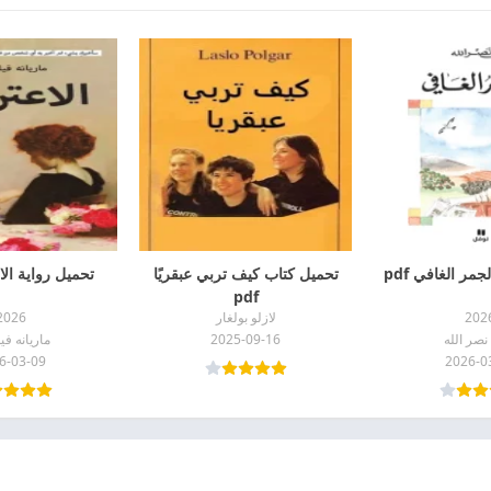
مر الغافي pdf
تحميل كتاب كيف تربي عبقريًا
تحميل رواية الاع
pdf
202
لازلو بولغار
2026
نصر الله
2025-09-16
ماريانه ف
6-03-09
2026-0