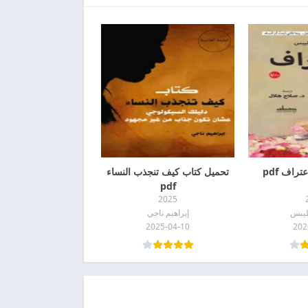
تراف pdf
تحميل كتاب كيف تنجذب النساء
pdf
2025
يليبس
إبراهيم ناجي
2025-04-10
202