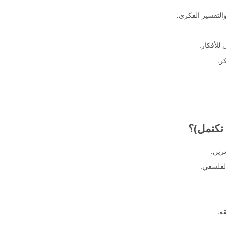
التفسير الفكري.
للأفكار.
ر.
 تكتمل)؟
رين.
الفلسفي.
ة.