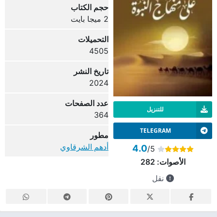
حجم الكتاب
2 ميجا بايت
التحميلات
4505
تاريخ النشر
2024
عدد الصفحات
للتنزيل
364
TELEGRAM
مطور
أدهم الشرقاوي
4.0
/5
الأصوات:
282
نقل