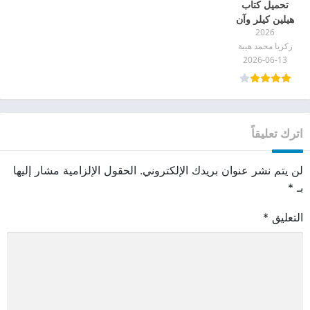
تحميل كتاب
هيلين كيلر وآن
2026
سوليفان pdf
زكريا محمد هيبة
2026-06-13
اترك تعليقاً
لن يتم نشر عنوان بريدك الإلكتروني.
الحقول الإلزامية مشار إليها
بـ
*
التعليق
*