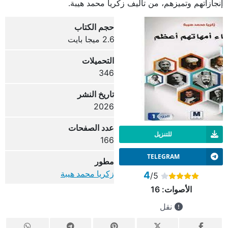
إنجازاتهم وتميزهم، من تأليف زكريا محمد هيبة.
حجم الكتاب
2.6 ميجا بايت
التحميلات
346
تاريخ النشر
2026
عدد الصفحات
للتنزيل
166
TELEGRAM
مطور
زكريا محمد هيبة
4
/5
الأصوات:
16
نقل