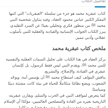
تفاصيل الكتاب
كتاب عبقرية محمد هو جزء من سلسلة “العبقريات” التي كتبها
المفكر الكبير عباس محمود العقاد، وفيه يتناول شخصية النبي
محمد ﷺ من منظور فكري وتحليلي بعيدًا عن السرد التقليدي.
يبرز الكتاب الجوانب الإنسانية والقيادية والعقلية للنبي بأسلوب
عقلاني وأدبي مميز.
ملخص كتاب عبقرية محمد
يركز العقاد في هذا الكتاب على تحليل السمات العقلية والنفسية
للنبي محمد ﷺ، ويقدم النبي ليس فقط كرسول، بل كإنسان
عبقري في القيادة، والإصلاح، والتشريع.
يناقش المؤلف كيف استطاع محمد ﷺ أن يؤسس أمة، ويوحّد
الشعوب، ويضع نظامًا متكاملًا للحياة في بيئة كانت مشتتة دينيًا
وسياسيًا.
كما يتعرض لمواقف النبي في الحرب والسلم، ويقارن عبقريته
التاريخية بغيره من القادة والمصلحين العالميين، مؤكدًا أن الإسلام
لم يكن مجرد دعوة سماوية، بل مشروع حضاري متكامل.