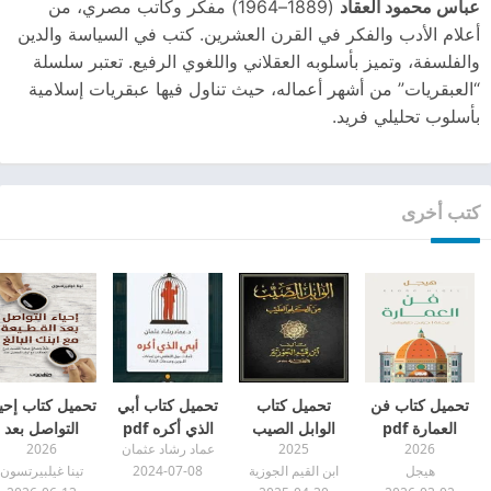
عباس محمود العقاد
(1889–1964) مفكر وكاتب مصري، من
أعلام الأدب والفكر في القرن العشرين. كتب في السياسة والدين
والفلسفة، وتميز بأسلوبه العقلاني واللغوي الرفيع. تعتبر سلسلة
“العبقريات” من أشهر أعماله، حيث تناول فيها عبقريات إسلامية
بأسلوب تحليلي فريد.
كتب أخرى
تحميل كتاب فن
تحميل كتاب
تحميل كتاب أبي
تحميل كتاب إحيا
العمارة pdf
الوابل الصيب
الذي أكره pdf
التواصل بعد
2026
2025
عماد رشاد عثمان
2026
ورافع الكلم
القطيعة مع ابن
هيجل
ابن القيم الجوزية
2024-07-08
تينا غيلبيرتسون
الطيب pdf
البالغ pdf