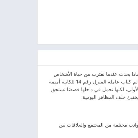
وماذا يحدث عندما نقترب من حياة الأشخاص
الذين نراهم يوميًا دون أن نتوقف لحظة للتفكير في ظروفهم أو أحلامهم أو معاناتهم؟ هذه الأسئلة تفتح الباب أمام عالم كتاب عاملة المنزل رقم 14 للكاتبة أميمة
لأولى، لكنها تحمل في داخلها قصصًا تستحق
 يختبئ خلف المظاهر اليومية.
 تكشف جوانب مختلفة من المجتمع والعلاقات بين