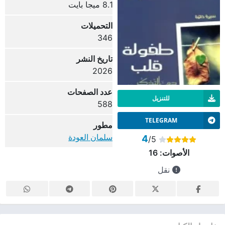
8.1 ميجا بايت
التحميلات
346
تاريخ النشر
2026
عدد الصفحات
للتنزيل
588
TELEGRAM
مطور
سلمان العودة
4
/5
الأصوات:
16
نقل