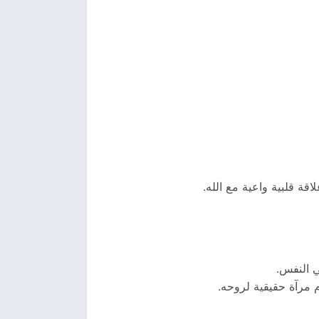
قة قلبية واعية مع الله.
ي النفس.
م مرآة حقيقية لروحه.