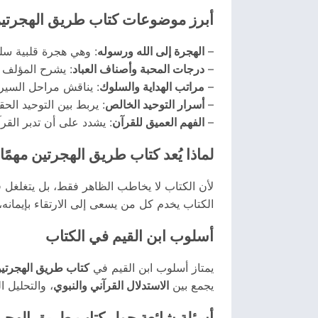
أبرز موضوعات كتاب طريق الهجرتين
–
الهجرة إلى الله ورسوله
: وهي هجرة قلبية سلو
–
درجات المحبة وأصناف العباد
: يشرح المؤلف ك
–
مراتب الهداية والسلوك
: يناقش مراحل السير إ
–
أسرار التوحيد الخالص
: يربط بين التوحيد الحق
–
الفهم العميق للقرآن
: يشدد على أن تدبر القر
لماذا يُعد كتاب طريق الهجرتين مهمًا
لأن الكتاب لا يخاطب الظاهر فقط، بل يتغلغل ف
الكتاب يخدم كل من يسعى إلى الارتقاء بإيمانه،
أسلوب ابن القيم في الكتاب
يمتاز أسلوب ابن القيم في
كتاب طريق الهجرتين
يجمع بين
الاستدلال القرآني والنبوي
، والتحليل 
أسئلة شائعة حول كتاب طريق الهجرت