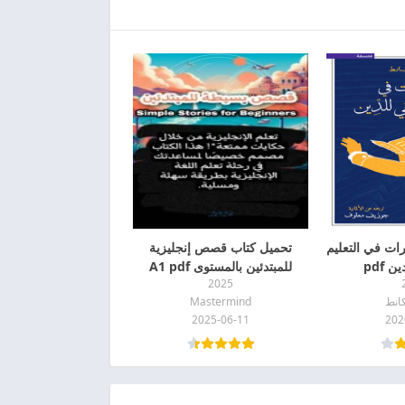
ات في التعليم
تحميل كتاب قصص إنجليزية
 pdf
للمبتدئين بالمستوى A1 pdf
2025
كانط
Mastermind
2025-06-11
202