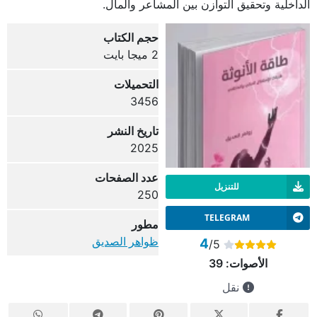
الداخلية وتحقيق التوازن بين المشاعر والمال.
حجم الكتاب
2 ميجا بايت
التحميلات
3456
تاريخ النشر
2025
عدد الصفحات
للتنزيل
250
TELEGRAM
مطور
ظواهر الصديق
4
/5
الأصوات:
39
نقل