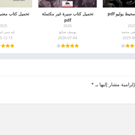
يط يوليو pdf
تحميل كتاب سيرة غير مكتملة
تحميل كتاب معنى ال
pdf
2025
2026
202
ى محمد
يوسف صايغ
إيه سي غرا
5-12-15
2026-07-04
2025-0
لزامية مشار إليها بـ
*