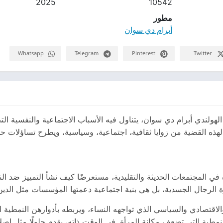
2025
10542
مطور
أبرام دي سوان
Whatsapp
Telegram
Pinterest
Twitter
لهولندي أبرام دي سوان، يتناول فيه الأسباب الاجتماعية والنفسية ال
ًا لهذه القضية من زوايا ثقافية، اجتماعية، وسياسية، ويطرح تساؤلات ح
 في المجتمعات الحديثة والتقليدية، مستعرضًا كيف نشأ التمييز ضد ال
ة الرجال الجسدية، بل هي بنية اجتماعية دعمتها المؤسسات مثل الدين،
قتصادي والسياسي الذي تواجهه النساء، ويربطه بأدوارهن النمطية ال
لنمطية التي تضعف مكانة المرأة. في الوقت ذاته، يقدم حلولًا مثل إصلاح