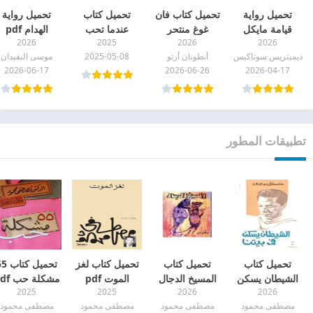
تحميل رواية
تحميل كتاب فان
تحميل كتاب
تحميل رواية
قيامة مايكل
غوغ منتحر
عندما تحب
الهدام pdf
2026
2025
2026
2026
جاكسون pdf
المجتمع pdf
النساء اكثر مما
ذيميتريس سوتاكيس
أنطونان أرتو
2025-05-08
موسى النقيدان
ينبغي “كيف
2026-06-17
2026-06-26
2026-04-17
يتعلق بك لدرجة
الهوس” pdf
تطبيقات المطور
تحميل كتاب
تحميل كتاب
تحميل كتاب لغز
تحميل كتا
الشيطان يسكن
المسيخ الدجال
الموت pdf
مشكلة حب pdf
2025
2025
2026
2026
في بيتنا pdf
pdf
مصطفى محمود
مصطفى محمود
مصطفى محمود
مصطفى محمود