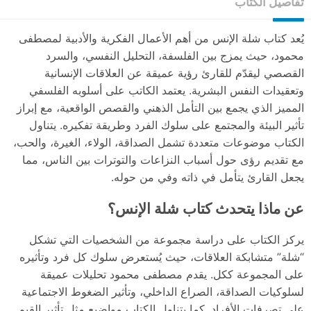
تفاصيل الكتاب
يُعد كتاب شلة الإنس من أهم الأعمال الفكرية والأدبية لمصطفى
محمود، حيث يمزج بين الفلسفة، التحليل النفسي، والسرد
القصصي ليقدّم للقارئ رؤية عميقة عن العلاقات الإنسانية
وتعقيدات النفس البشرية. يعتمد الكاتب على أسلوبه الفلسفي
المميز الذي يجمع بين التأمل الذهني والقصص الواقعية، مع إبراز
تأثير البيئة والمجتمع على سلوك الفرد وطريقة تفكيره. يتناول
الكتاب موضوعات متعددة تشمل الصداقة، الولاء، الغيرة، والحب،
مع تقديم رؤى حول أسباب النزاعات والتوترات بين الناس، مما
يجعل القارئ يتأمل في ذاته وفي من حوله.
عن ماذا يتحدث كتاب شلة الإنس؟
يركز الكتاب على دراسة مجموعة من الشخصيات التي تشكل
“شلة” متشابكة العلاقات، حيث يُستعرض سلوك كل فرد وتأثيره
على المجموعة ككل. يقدم مصطفى محمود تحليلات عميقة
لسلوكيات الصداقة، الصراع الداخلي، وتأثير الضغوط الاجتماعية
على تصرفات الأفراد. كما يتناول الكتاب مواضيع مثل تأثير القيم