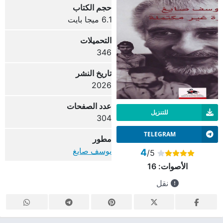
حجم الكتاب
6.1 ميجا بايت
التحميلات
346
تاريخ النشر
2026
عدد الصفحات
للتنزيل
304
TELEGRAM
مطور
يوسف صايغ
4
/5
الأصوات:
16
نقل