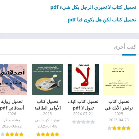
تحميل كتاب لا تخبري الرجل بكل شيء pdf
تحميل كتاب لكن هل يكون فنا pdf
كتب أخرى
تحميل كتاب
تحميل كتاب كيف
تحميل كتاب
تحميل رواية
نواضر الأيك في
تقول لا pdf
الأوامر الطاقية
أصدقائي pdf
2026
2025
2024-07-21
2025
معرفة النيك pdf
بجودة عالية
لجذب المال
2025-04-23
نيوتن الكونديسي
هشام مطر
والثراء لنيوتن
2026-03-22
2025-01-08
الكونديسي PDF