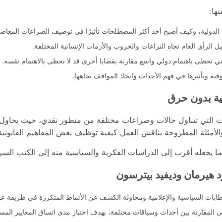
ها:
ة الدولية، وكيف أصبح أحد أكثر المصطلحات تأثيرًا في توصيف الصراعات المعاص
لرأي العام تجاه النزاعات والحروب والأزمات الإنسانية المختلفة.
التي تحظى باهتمام دولي واسع مقارنة بقضايا أخرى قد لا تحظى بالاهتمام نفسه.
ية وتأثيرها في فهم الأحداث واتخاذ المواقف تجاهها.
ية بدون حرق
ت التي تتناول حالات وصراعات مختلفة من منظور نقدي، حيث يحاول
والأمثلة المطروحة يناقش العمل كيفية توظيف بعض المفاهيم القانونية 
ا يجعله أقرب إلى الدراسات الفكرية والسياسية منه إلى الكتب السردية 
د هيرمان وديفيد بيترسون
طابات السياسية والإعلامية ومحاولة الكشف عن الأنماط المتكررة في طريقة عرض
ى المقارنة بين أحداث وسياقات مختلفة، بهدف اختبار مدى اتساق المعايير المس