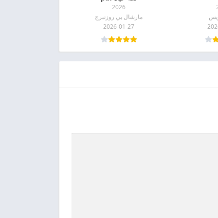
2026
ريس
مارشال بي روزنبرج
2026-01-27
202