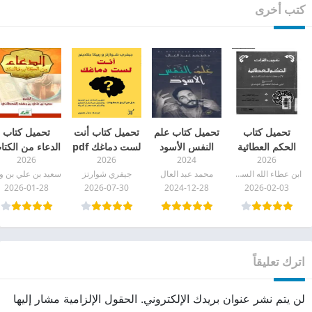
كتب أخرى
تحميل كتاب
تحميل كتاب علم
تحميل كتاب أنت
تحميل كتاب
الحكم العطائية
النفس الأسود
لست دماغك pdf
الدعاء من الكتا
2026
2026
2024
2026
pdf
pdf
والسنة pdf
ابن عطاء الله السكندري
محمد عبد العال
جيفري شوارتز
2026-01-28
2026-07-30
2024-12-28
2026-02-03
اترك تعليقاً
لن يتم نشر عنوان بريدك الإلكتروني.
الحقول الإلزامية مشار إليها