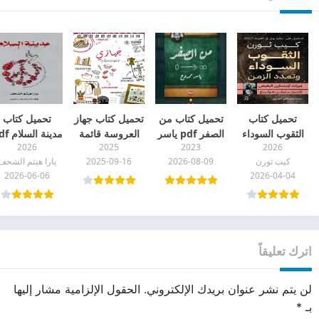
تحميل كتاب
تحميل كتاب من
تحميل كتاب جهاز
تحميل كتاب
الثقوب السوداء
الصفر pdf ياسر
العروسة قائمة
مدينة السلام pdf
2026
2025
2023
2026
وتمدد الزمن pdf
ممدوح بجودة
من الألف للياء
كيب ثورن
2026-08-09
2025-09-16
يارا هيثم الشحف
عالية
pdf
2026-06-06
2026-04-04
اترك تعليقاً
لن يتم نشر عنوان بريدك الإلكتروني.
الحقول الإلزامية مشار إليها
بـ
*