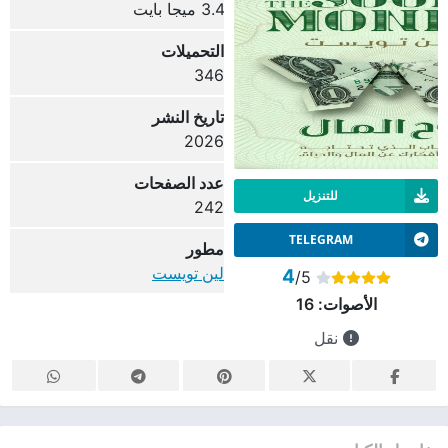
3.4 ميجا بايت
التحميلات
346
تاريخ النشر
2026
عدد الصفحات
للتنزيل
242
TELEGRAM
مطور
لين تويست
4
/5
الأصوات:
16
نقل