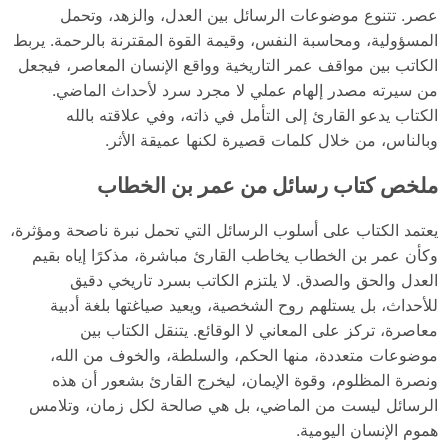
عصر. تتنوع موضوعات الرسائل بين العدل، والزهد، وتحمل
المسؤولية، ومحاسبة النفس، وقيمة القوة المقترنة بالرحمة. يربط
الكاتب بين مواقف عمر التاريخية وواقع الإنسان المعاصر، فيجعل
من سيرته مصدر إلهام عملي لا مجرد سرد لأحداث الماضي.
الكتاب يدعو القارئ إلى التأمل في ذاته، وفي علاقته بالله
وبالناس، من خلال كلمات قصيرة لكنها عميقة الأثر.
ملخص كتاب رسائل من عمر بن الخطاب
يعتمد الكتاب على أسلوب الرسائل التي تحمل نبرة ناصحة ومؤثرة،
وكأن عمر بن الخطاب يخاطب القارئ مباشرة، مذكرًا إياه بقيم
العدل والحق والصدق. لا يلتزم الكاتب بسرد تاريخي دقيق
للأحداث، بل يستلهم روح الشخصية، ويعيد صياغتها بلغة أدبية
معاصرة، تركز على المعاني لا الوقائع. يتنقل الكتاب بين
موضوعات متعددة، منها الحكم، والسلطة، والخوف من الله،
ونصرة المظلوم، وقوة الإيمان، ليخرج القارئ بشعور أن هذه
الرسائل ليست من الماضي، بل هي صالحة لكل زمان، وتلامس
هموم الإنسان اليومية.