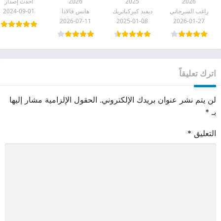
2026
2025
2026
احدث إصدار
غير المسلمين
ديفيد كيركباتريك
الإنسان pdf
ما هو pdf
راغب السرجاني
ديفيد كيركباتريك
هانس فالادا
2024-09-01
PDF
pdf
2026-07-11
2025-01-08
2026-01-27
اترك تعليقاً
لن يتم نشر عنوان بريدك الإلكتروني.
الحقول الإلزامية مشار إليها
بـ
*
التعليق
*