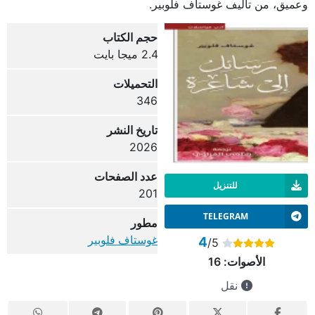
وعميق، من تأليف غوستاف فلوبير.
حجم الكتاب
2.4 ميجا بايت
التحميلات
346
تاريخ النشر
2026
عدد الصفحات
للتنزيل
201
TELEGRAM
مطور
غوستاف فلوبير
4
/5
الأصوات:
16
نقل