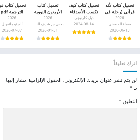
تحميل كتاب لأنه
تحميل كتاب كيف
تحميل كتاب
تحميل كتاب ف
قرآني (رحلة في
تكسب الأصدقاء
الأربعون النووية
الترجمة pdf
2026
ديل كارنيجي
2026
2026
عالم التدبر) pdf
وتؤثر في الناس
وتتمتها pdf
صفاء الحصيني
2024-08-14
يحيى بن شرف النووي
ألبرتو مانغويل
pdf
2026-07-07
2026-01-31
2026-06-13
اترك تعليقاً
لن يتم نشر عنوان بريدك الإلكتروني.
الحقول الإلزامية مشار إليها
بـ
*
التعليق
*