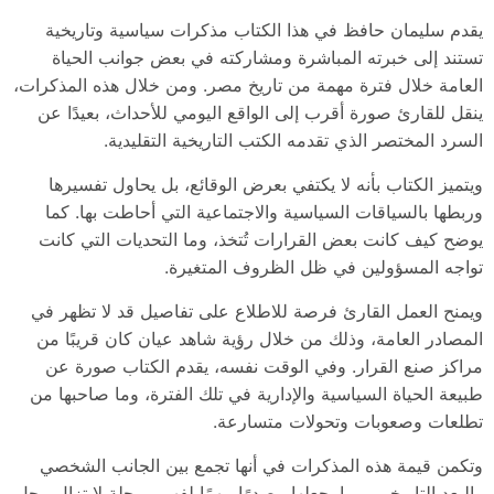
يقدم سليمان حافظ في هذا الكتاب مذكرات سياسية وتاريخية
تستند إلى خبرته المباشرة ومشاركته في بعض جوانب الحياة
العامة خلال فترة مهمة من تاريخ مصر. ومن خلال هذه المذكرات،
ينقل للقارئ صورة أقرب إلى الواقع اليومي للأحداث، بعيدًا عن
السرد المختصر الذي تقدمه الكتب التاريخية التقليدية.
ويتميز الكتاب بأنه لا يكتفي بعرض الوقائع، بل يحاول تفسيرها
وربطها بالسياقات السياسية والاجتماعية التي أحاطت بها. كما
يوضح كيف كانت بعض القرارات تُتخذ، وما التحديات التي كانت
تواجه المسؤولين في ظل الظروف المتغيرة.
ويمنح العمل القارئ فرصة للاطلاع على تفاصيل قد لا تظهر في
المصادر العامة، وذلك من خلال رؤية شاهد عيان كان قريبًا من
مراكز صنع القرار. وفي الوقت نفسه، يقدم الكتاب صورة عن
طبيعة الحياة السياسية والإدارية في تلك الفترة، وما صاحبها من
تطلعات وصعوبات وتحولات متسارعة.
وتكمن قيمة هذه المذكرات في أنها تجمع بين الجانب الشخصي
والبعد التاريخي، مما يجعلها مصدرًا مهمًا لفهم مرحلة لا تزال محل