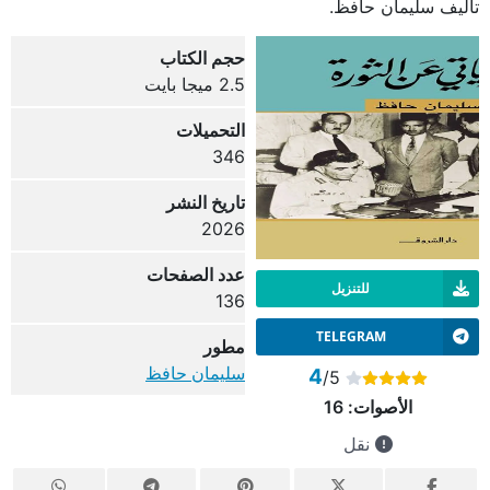
تأليف سليمان حافظ.
حجم الكتاب
2.5 ميجا بايت
التحميلات
346
تاريخ النشر
2026
عدد الصفحات
للتنزيل
136
TELEGRAM
مطور
سليمان حافظ
4
/5
الأصوات:
16
نقل