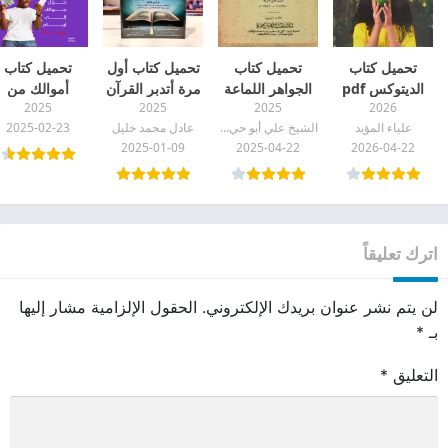
تحميل كتاب
تحميل كتاب
تحميل كتاب أول
تحميل كتاب
الديتوكس pdf
الجواهر اللماعة
مرة أتدبر القرآن
أموالك من
2025
2025
2025
2026
pdf
PDF
جوالك pdf
علياء المؤيد
الشيخ علي أبو حي الله المرزوقي
عادل محمد خليل
2025-02-23
2025-01-09
2025-04-22
2026-04-22
اترك تعليقاً
لن يتم نشر عنوان بريدك الإلكتروني.
الحقول الإلزامية مشار إليها
بـ
*
التعليق
*