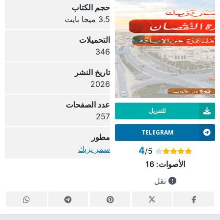
حجم الكتاب
3.5 ميجا بايت
التحميلات
346
تاريخ النشر
2026
عدد الصفحات
للتنزيل
257
TELEGRAM
مطور
سمر يزبك
4
/5
الأصوات:
16
نقل