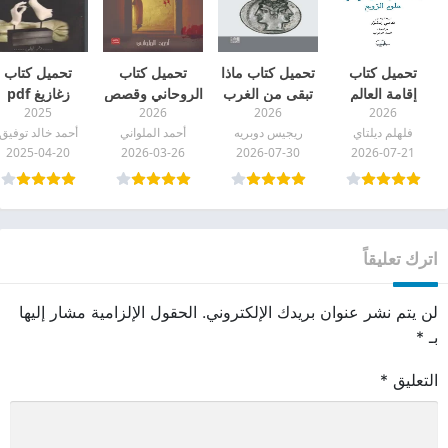
تحميل كتاب
تحميل كتاب ماذا
تحميل كتاب
تحميل كتاب
إقامة العالم
تبقى من الغرب
الروحاني وقصص
زغازيغ pdf
2025
2026
2026
2026
التاريخي في
pdf
أخرى pdf
فلهلم ديلتاي
ريجيس دوبريه
أحمد الملواني
أحمد خالد توفيق
علوم الروح pdf
2025-04-20
2026-03-26
2026-07-30
2026-07-21
اترك تعليقاً
لن يتم نشر عنوان بريدك الإلكتروني.
الحقول الإلزامية مشار إليها
بـ
*
التعليق
*