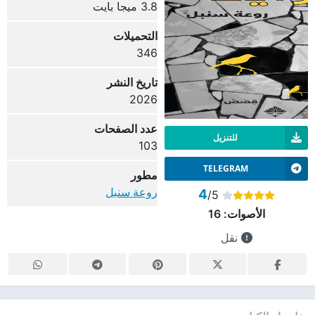
3.8 ميجا بايت
التحميلات
346
تاريخ النشر
2026
عدد الصفحات
للتنزيل
103
TELEGRAM
مطور
روعة سنبل
4
/5
الأصوات:
16
نقل