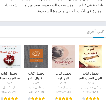
واضحة في تطوير المؤسسات السعودية، ويُعد من أبرز الشخصيات
المؤثرة في الأدب العربي والإدارة السعودية.
كتب أخرى
تحميل كتاب
تحميل كتاب
تحميل كتاب
تحميل كتاب
قانون الجذب pdf
المراقبة
الغربال pdf
تصالح مع نفس
2026
2025
2025
2025
والمعاقبة ميشيل
pdf
مايكل جيه لوسيير
ميشيل فوكو
ميخائيل نعيمة
لورا كونيل
فوكو pdf
2026-05-22
2025-11-19
2025-01-18
2025-03-14