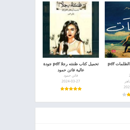
ظلمات pdf
تحميل كتاب ظننته رجلا pdf جودة
عالية فاتن حمود
فاتن حمود
اهر
2024-03-27
202