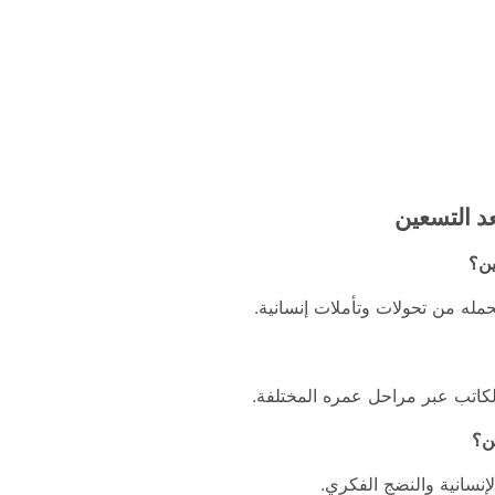
د التسعين
ين؟
مله من تحولات وتأملات إنسانية.
لكاتب عبر مراحل عمره المختلفة.
ين؟
إنسانية والنضج الفكري.