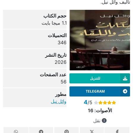
تأليف وائل نيل.
حجم الكتاب
1.1 ميجا بايت
التحميلات
346
تاريخ النشر
2026
عدد الصفحات
للتنزيل
56
TELEGRAM
مطور
وائل نيل
4
/5
الأصوات:
16
نقل