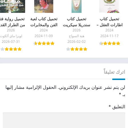
تحميل كتاب
تحميل كتاب
تحميل كتاب لعبة
تحميل رواية فتا
اطارات العقل –
سندريلا سيكريت
الفن والمخابرات
من الطراز القدي
2026
2024
2026
2024
أطر العقل pdf
pdf
pdf
pdf
2024-11-17
هبة السواح
2024-11-09
لويزا ماي ألكوت
2026-07-31
2026-02-02
اترك تعليقاً
لن يتم نشر عنوان بريدك الإلكتروني.
الحقول الإلزامية مشار إليها
بـ
*
التعليق
*