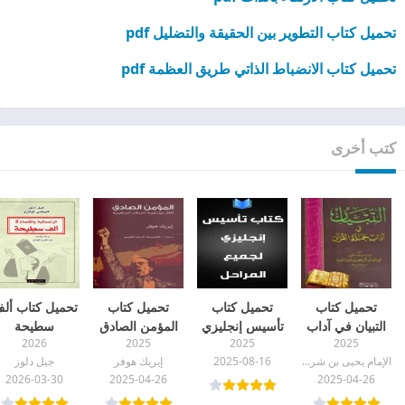
تحميل كتاب التطوير بين الحقيقة والتضليل pdf
تحميل كتاب الانضباط الذاتي طريق العظمة pdf
كتب أخرى
تحميل كتاب
تحميل كتاب
تحميل كتاب
تحميل كتاب أل
التبيان في آداب
تأسيس إنجليزي
المؤمن الصادق
سطيحة
2026
2025
2025
2025
حملة القرآن pdf
لجميع المراحل
pdf
(الرأسمالية
الإمام يحيى بن شرف النووي
2025-08-16
إيريك هوفر
جيل دلوز
pdf
والفصام 2) pdf
2026-03-30
2025-04-26
2025-04-26