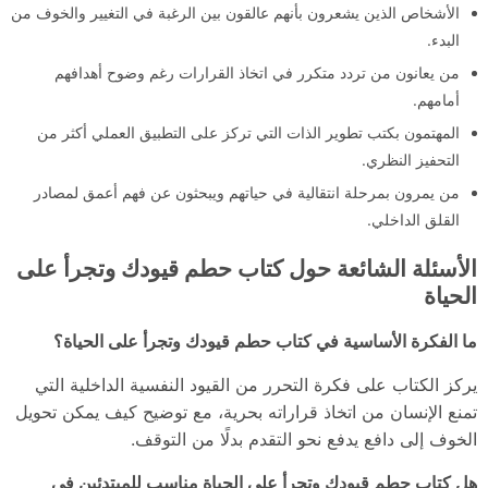
الأشخاص الذين يشعرون بأنهم عالقون بين الرغبة في التغيير والخوف من
البدء.
من يعانون من تردد متكرر في اتخاذ القرارات رغم وضوح أهدافهم
أمامهم.
المهتمون بكتب تطوير الذات التي تركز على التطبيق العملي أكثر من
التحفيز النظري.
من يمرون بمرحلة انتقالية في حياتهم ويبحثون عن فهم أعمق لمصادر
القلق الداخلي.
الأسئلة الشائعة حول كتاب حطم قيودك وتجرأ على
الحياة
ما الفكرة الأساسية في كتاب حطم قيودك وتجرأ على الحياة؟
يركز الكتاب على فكرة التحرر من القيود النفسية الداخلية التي
تمنع الإنسان من اتخاذ قراراته بحرية، مع توضيح كيف يمكن تحويل
الخوف إلى دافع يدفع نحو التقدم بدلًا من التوقف.
هل كتاب حطم قيودك وتجرأ على الحياة مناسب للمبتدئين في