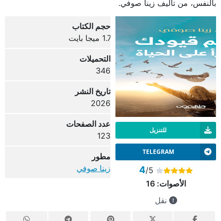
بالنفس، من تأليف زينا صوفي.
حجم الكتاب
1.7 ميجا بايت
التحميلات
346
تاريخ النشر
2026
عدد الصفحات
للتنزيل
123
TELEGRAM
مطور
زينا صوفي
4
/5
الأصوات:
16
نقل