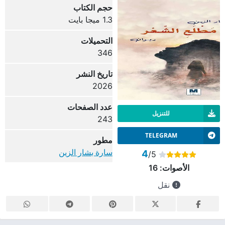
حجم الكتاب
1.3 ميجا بايت
التحميلات
346
تاريخ النشر
2026
عدد الصفحات
للتنزيل
243
TELEGRAM
مطور
سارة بشار الزين
4
/5
الأصوات:
16
نقل