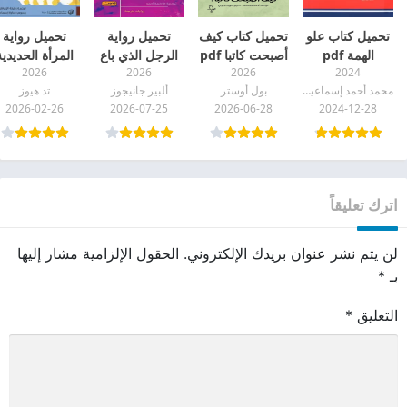
تحميل كتاب علو
تحميل كتاب كيف
تحميل رواية
تحميل رواية
الهمة pdf
أصبحت كاتبا pdf
الرجل الذي باع
المرأة الحديدية
2026
2026
2026
2024
العالم pdf
pdf
محمد أحمد إسماعيل المقدم
بول أوستر
ألبير جانيجوز
تد هيوز
2026-02-26
2026-07-25
2026-06-28
2024-12-28
اترك تعليقاً
لن يتم نشر عنوان بريدك الإلكتروني.
الحقول الإلزامية مشار إليها
بـ
*
التعليق
*