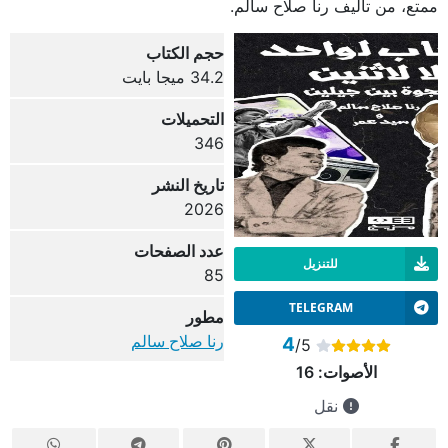
ممتع، من تأليف رنا صلاح سالم.
حجم الكتاب
34.2 ميجا بايت
التحميلات
346
تاريخ النشر
2026
عدد الصفحات
للتنزيل
85
TELEGRAM
مطور
رنا صلاح سالم
4
/5
الأصوات:
16
نقل