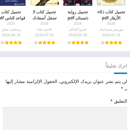
تحميل كتاب ذكاء
تحميل رواية
تحميل كتاب لا
تحميل كتاب
الأزهار pdf
ذئبستان pdf
تصقل أصفادك
قواعد الناس pdf
2025
2026
2026
2026
(كتاب الشذرات
موريس ميترلينك
عمرو البدالي
قاسم حداد
ريتشارد تمبلر
الكبير) pdf
2025-04-18
2026-07-16
2026-03-28
2026-01-25
اترك تعليقاً
لن يتم نشر عنوان بريدك الإلكتروني.
الحقول الإلزامية مشار إليها
بـ
*
التعليق
*