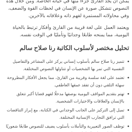
يمكن أن يجد القارئ جزءًا منها في حياته الخاصة. ومن خلال هذه
النصوص تتشكل صورة عن الإنسان في لحظات القوة والضعف،
وفي محاولاته المستمرة لفهم ذاته وعلاقاته بالآخرين.
ويعتمد العمل على لغة قريبة من القارئ وأفكار ترتبط بالحياة
اليومية، مما يمنحه طابعًا وجدانيًا وتأمليًا في الوقت نفسه.
تحليل مختصر لأسلوب الكاتبة رنا صلاح سالم
تتميز رنا صلاح سالم بأسلوب إنساني يركز على المشاعر والتفاصيل
النفسية التي تمر بها الشخصيات أو تتناولها النصوص المختلفة.
تعتمد على لغة سلسة وقريبة من القارئ، مما يجعل الأفكار المطروحة
سهلة التلقي دون أن تفقد عمقها العاطفي.
تهتم بتقديم المواقف اليومية بوصفها مدخلًا لفهم قضايا أكبر تتعلق
بالإنسان والعلاقات والاختيارات الشخصية.
تميل إلى التركيز على الجانب الوجداني في الكتابة، مع إبراز التناقضات
التي ترافق التجارب الإنسانية المختلفة.
توظف الصور التعبيرية والتأملات بأسلوب يضيف للنصوص طابعًا شعوريًا