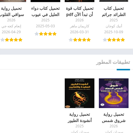
تحميل كتاب
تحميل كتاب قوة
تحميل كتاب دواء
تحميل رواية
الطرائد جرائم
أن تبدأ الآن pdf
العليل في عيوب
سواقي القلوب
2026
2025
2026
2025
القذافي الجنسية
الإحليل pdf
pdf
أنيك كوجان
كاريمان ماهر
2025-05-03
إنعام كجه جي
pdf
2026-04-29
2026-03-31
2025-10-09
تطبيقات المطور
تحميل رواية
تحميل رواية
شروق شمس
أنشودة الطيور
2025
2026
الحصاد pdf
المغردة والثعابين
سوزان كولنز
سوزان كولنز
pdf