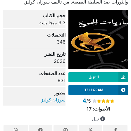
والثورات ضد السلطة القمعية. من تأليف سوزان كولنز.
حجم الكتاب
9.3 ميجا بايت
التحميلات
346
تاريخ النشر
2026
عدد الصفحات
للتنزيل
931
TELEGRAM
مطور
سوزان كولنز
4
/5
الأصوات:
17
نقل