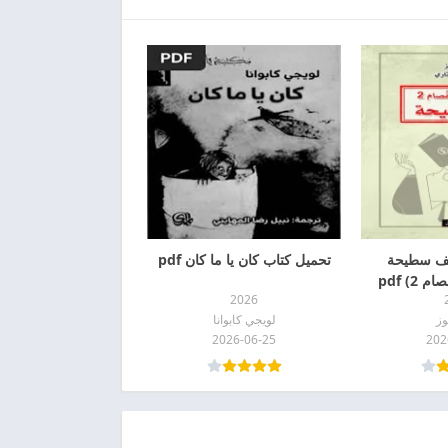
لف سطيحة
تحميل كتاب كان يا ما كان pdf
2) pdf
2026
وز
لويجي كابوانا
2026-06-25
202