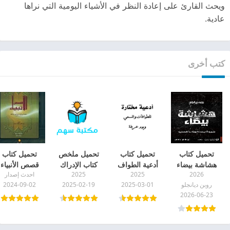
ويحث القارئ على إعادة النظر في الأشياء اليومية التي نراها
عادية.
كتب أخرى
تحميل كتاب
تحميل كتاب
تحميل ملخص
تحميل كتاب
هشاشة بيضاء
أدعية الطواف
كتاب الإدراك
قصص الأنبياء
2026
2025
2025
احدث إصدار
pdf
والسعي pdf
الجهنمي pdf
PDF المؤلف ا
روبن ديانجلو
2025-03-01
2025-02-19
2024-09-02
كثير
2026-06-23