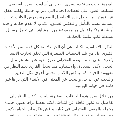
اليومية، حيث يستخدم يسري الفخراني أسلوب السرد القصصي
لتسليط الضوء على لحظات الحياة التي نمر بها جميعًا ولكننا نغفل
عن قيمتها. من خلال هذه التفاصيل الصغيرة، يعرض الكاتب تجارب
إنسانية تتسم بالتأمل والتفكير العميق. الكتاب لا يقدم حكاية واحدة
أو قصة متكاملة، بل هو مجموعة من المشاهد التي تحمل رسائل
بسيطة لكنها مليئة بالحكمة.
الفكرة الأساسية للكتاب هي أن الحياة لا تتشكل فقط من الأحداث
الكبرى، بل من تلك اللحظات الصغيرة التي تخلق تجارب الإنسان
وتُعَرفه على نفسه. يقدم الفخراني صورًا حية عن مشاعر مثل
الحب، الألم، السعادة، والاشتياق، مما يجعل القارئ يعيد النظر في
مفهومه للحياة. كما يناقش الكتاب معاني أخرى مثل التغيير،
والبحث عن الذات، والبحث عن المعنى في الأشياء التي نراها غير
هامة في حياتنا اليومية.
من خلال سرد هذه اللحظات الصغيرة، يلفت الكاتب النظر إلى
تفاصيل قد تكون غافلة عن انتباهنا، لكنه يجعلنا نراها بعيون جديدة
محملة بالمعنى. الفخراني في كتابه يناقش فكرة أن الحياة تتكون
من لحظات صغيرة، وكل لحظة تحمل في طياتها معاني قد تغير