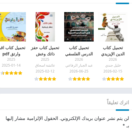
تحميل كتاب
تحميل كتاب
تحميل كتاب حفز
تحميل كتاب اقر
الدين الإيزيدي
الدرس الفلسفي
ذاتك وعش
وارتق pdf
2025
2025
2026
2026
pdf
في المدارس
بإيجابية عائشة
خليل جندي
عبد الجبار الرفاعي
عائشة اسحاق
2025-01-14
الدينية pdf
اسحاق pdf
2025-02-12
2026-06-25
2026-02-15
اترك تعليقاً
لن يتم نشر عنوان بريدك الإلكتروني.
الحقول الإلزامية مشار إليها
بـ
*