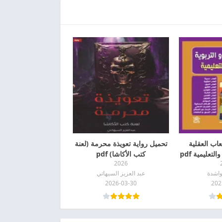
عاب العقلية
تحميل رواية تعويذة محرمة (لعنة
لتعليمية pdf
كتب الأكاشا) pdf
2026
واشدة
عبد العزيز السيهاتي
2026-03-30
202