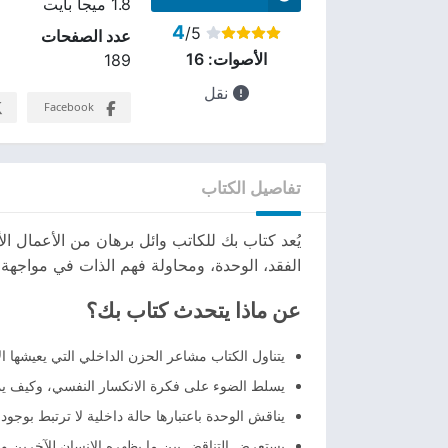
1.8 ميجا بايت
4
/5
عدد الصفحات
الأصوات:
16
189
نقل
Facebook
تفاصيل الكتاب
يُعد كتاب بك للكاتب وائل برهان من الأعمال ال
الفقد، الوحدة، ومحاولة فهم الذات في مواجهة 
عن ماذا يتحدث كتاب بك؟
يتناول الكتاب مشاعر الحزن الداخلي التي يعيشها ا
يسلط الضوء على فكرة الانكسار النفسي، وكيف يمكن
يناقش الوحدة باعتبارها حالة داخلية لا ترتبط بوجود
يستعرض التناقض بين ما يظهره الإنسان للآخرين وما