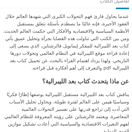
تفاصيل الكتاب
عندما يحاول قارئ فهم التحولات الكبرى التي شهدها العالم خلال
العقود الأخيرة، فإنه غالبًا ما يصطدم بأسئلة تتعلق بمستقبل
الأنظمة السياسية والاقتصادية والأفكار التي حكمت العالم الحديث.
ومن بين الكتب التي تناولت هذه القضايا بجرأة وتحليل عميق يأتي
كتاب بعد الليبرالية للمفكر إيمانويل فالرشتاين، الذي يسعى إلى
إعادة قراءة موقع الليبرالية في النظام العالمي وتحولات دورها
التاريخي. ولهذا يزداد اهتمام القراء بالبحث عن تحميل كتاب بعد
الليبرالية pdf والتعرف إلى أهم أفكاره قبل قراءته.
عن ماذا يتحدث كتاب بعد الليبرالية؟
يناقش كتاب بعد الليبرالية مستقبل الليبرالية بوصفها إطارًا فكريًا
وسياسيًا هيمن على العالم لفترة طويلة، ويحاول تحليل الأسباب
التي أدت إلى تراجع قدرتها على تفسير التحولات العالمية
المعاصرة. ويعتمد فالرشتاين على رؤيته المعروفة للنظام العالمي
لفهم التغيرات الاقتصادية والسياسية التي أعادت تشكيل موازين
القوى الدولية.