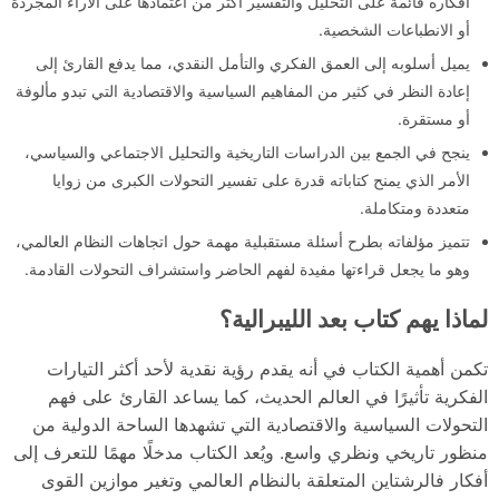
أفكاره قائمة على التحليل والتفسير أكثر من اعتمادها على الآراء المجردة
أو الانطباعات الشخصية.
يميل أسلوبه إلى العمق الفكري والتأمل النقدي، مما يدفع القارئ إلى
إعادة النظر في كثير من المفاهيم السياسية والاقتصادية التي تبدو مألوفة
أو مستقرة.
ينجح في الجمع بين الدراسات التاريخية والتحليل الاجتماعي والسياسي،
الأمر الذي يمنح كتاباته قدرة على تفسير التحولات الكبرى من زوايا
متعددة ومتكاملة.
تتميز مؤلفاته بطرح أسئلة مستقبلية مهمة حول اتجاهات النظام العالمي،
وهو ما يجعل قراءتها مفيدة لفهم الحاضر واستشراف التحولات القادمة.
لماذا يهم كتاب بعد الليبرالية؟
تكمن أهمية الكتاب في أنه يقدم رؤية نقدية لأحد أكثر التيارات
الفكرية تأثيرًا في العالم الحديث، كما يساعد القارئ على فهم
التحولات السياسية والاقتصادية التي تشهدها الساحة الدولية من
منظور تاريخي ونظري واسع. ويُعد الكتاب مدخلًا مهمًا للتعرف إلى
أفكار فالرشتاين المتعلقة بالنظام العالمي وتغير موازين القوى