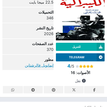
22.5 ميجا بايت
التحميلات
346
تاريخ النشر
2026
عدد الصفحات
للتنزيل
370
TELEGRAM
مطور
إيمانويل فالرشتاين
4
/5
الأصوات:
16
نقل