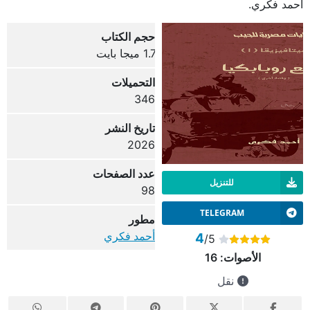
أحمد فكري.
حجم الكتاب
1.7 ميجا بايت
التحميلات
346
تاريخ النشر
2026
عدد الصفحات
للتنزيل
98
TELEGRAM
مطور
أحمد فكري
4
/5
الأصوات:
16
نقل