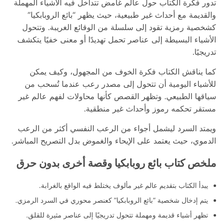
تدور فكرة الكتاب حول عالم غامض تتداخل فيه الأشياء المهملة
والقديمة مع أحداث غير طبيعية، حيث يظهر “بائع الروبابكيا”
كشخصية رمزية تقود إلى سلسلة من الوقائع الغريبة. وتتحول
الأشياء البسيطة إلى عناصر تحمل تهديدًا أو معنى خفيًا يتكشف
تدريجيًا.
كما يناقش الكتاب فكرة الخوف من المجهول، وكيف يمكن
للأشياء اليومية أن تتحول إلى مصدر رعب عندما تُسحب من
سياقها الطبيعي. وتظهر القصص كأنها محاولات لفهم عالم غير
مستقر تحكمه رموز وأحداث غير منطقية.
ويمتد السرد ليشمل أجواء من الرعب النفسي أكثر من الرعب
الدموي، حيث يعتمد على الإيحاء والغموض بدل التصريح المباشر.
ملخص كتاب بائع روبابكيا وقصة أخرى بدون حرق
يبدأ الكتاب بتقديم عالم غير مألوف يختلط فيه الواقع بالغرابة.
يتم إدخال شخصية “بائع الروبابكيا” كعنصر محوري في السرد الرمزي.
تظهر أشياء قديمة ومهملة تتحول تدريجيًا إلى عناصر مثيرة للقلق.