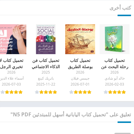
كتب أخرى
تحميل كتاب
تحميل كتاب
تحميل كتاب فن
تحميل كتاب لا
رحلة البحث عن
بوصلة الطريق
الذكاء الاجتماعي
تخبري الرجل
2026
2025
2026
2026
اليقين pdf
pdf
pdf
بكل شيء pdf
خالد أبو شادي
جيمس فيلان
باتريك كينغ
أسماء علاء الدين
2026-07-03
2025-11-22
2026-07-01
2026-02-03
تعليق على "تحميل كتاب اليابانية أسهل للمبتدئين N5 PDF"