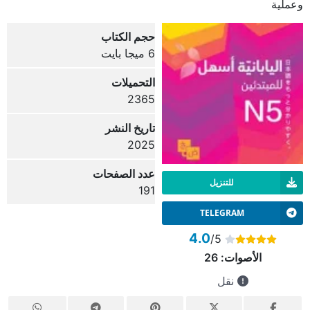
وعملية
حجم الكتاب
6 ميجا بايت
التحميلات
2365
تاريخ النشر
2025
عدد الصفحات
للتنزيل
191
TELEGRAM
4.0
/5
الأصوات:
26
نقل