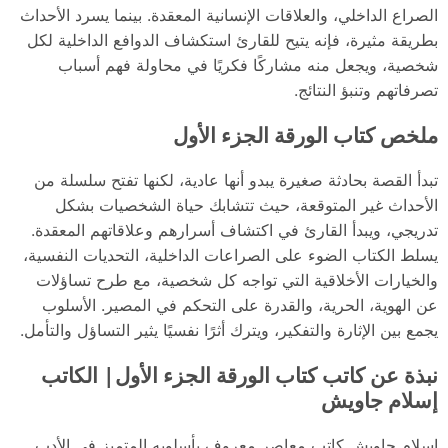
الصراع الداخلي، والعلاقات الإنسانية المعقدة. بينما يسرد الأحداث
بطريقة مثيرة، فإنه يتيح للقارئ استكشاف الدوافع الداخلية لكل
شخصية، ويجعل منه مشاركًا فكريًا في محاولة فهم أسباب
تصرفاتهم وتنبؤ النتائج.
ملخص كتاب الورقة الجزء الأول
تبدأ القصة بحادثة صغيرة يبدو أنها عادية، لكنها تفتح سلسلة من
الأحداث غير المتوقعة، حيث تتشابك حياة الشخصيات بشكل
تدريجي، ويبدأ القارئ في اكتشاف أسرارهم وعلاقاتهم المعقدة.
يسلط الكتاب الضوء على الصراعات الداخلية، التحديات النفسية،
والخيارات الأخلاقية التي تواجه كل شخصية، مع طرح تساؤلات
عن الهوية، الحرية، والقدرة على التحكم في المصير. الأسلوب
يجمع بين الإثارة والتفكير، ويترك أثرًا نفسيًا يثير التساؤل والتأمل.
نبذة عن كاتب كتاب الورقة الجزء الأول| الكاتب
إسلام جاويش
إسلام جاويش كاتب معاصر معروف بأسلوبه المتميز في الأدب