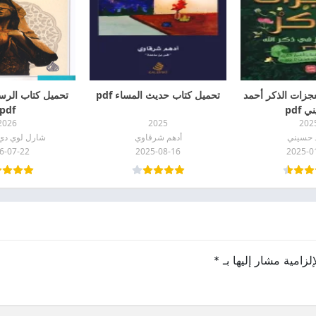
جزات الذكر أحمد
تحميل كتاب حديث المساء pdf
تحميل كتاب الرسا
 pdf
pdf
2026
2025
202
 حسيني
أدهم شرقاوي
شارل لوي دي 
6-07-22
2025-08-16
2025-0
لزامية مشار إليها بـ
*