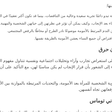
ها:
ة تبدو دائمًا تجربة سعيدة وخالية من التناقضات، بينما قد تكون أكثر تعقيدًا في ال
اء بعد الإنجاب، وكيف يمكن أن تؤثر في نظرتهن إلى حياتهن الشخصية والمهنية.
 الندم المرتبط بالأمومة موضوعًا نادر الطرح أو محاطًا بالرفض المجتمعي.
 افتراض أن جميع النساء يعشن الأمومة بالطريقة نفسها.
ن حرق
على استعراض تجارب وآراء وتحليلات اجتماعية ونفسية تتناول مفهوم ال
لى الشعور بأن قرار الإنجاب لم يكن مناسبًا لهن، مع التأكيد على أن
الشخصية للمرأة بعد الأمومة، والتحديات المرتبطة بالموازنة بين الأدو
قعاتهن تجاه أنفسهن.
ني توماس
تماعية الحساسة بجرأة ووضوح، مع التركيز على الجوانب الإنسانية والنفسية ال