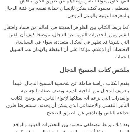
التي تحاول إغواء الناس وإبعادهم عن طريق الحق. يناقش
مصطفى محمود كيف يمكن للإنسان حماية نفسه من فتنة الدجال
بالمعرفة الدينية والوعي الروحي.
كما يربط الكتاب بين الظواهر الحديثة في العالم من فساد وافتقار
للقيم وبين التحذيرات النبوية عن الدجال، موضحًا كيف أن الفتن
التي يثيرها قد تظهر في أشكال متعددة، سواء في السياسة،
الاقتصاد، أو الإعلام، مؤكدًا على أن اليقظة والإيمان هما السبيل
للحماية.
ملخص كتاب المسيخ الدجال
يقدم الكتاب دراسة شاملة عن شخصية المسيخ الدجال، فيبدأ
بتعريف الدجال من الناحية الدينية ويصف صفاته الجسدية
والقدرات التي يزعم أنه يمتلكها لإغواء الناس. ثم يوضح الكاتب
التأثير النفسي والاجتماعي الذي يمكن أن يحدثه، مستعرضًا طرق
خداعه للناس وإبعادهم عن الطريق الصحيح.
بعد ذلك، يربط مصطفى محمود بين التحذيرات الدينية والواقع
المعاصر، موضحًا أن ظهور الفتن في الحياة اليومية قد يكون