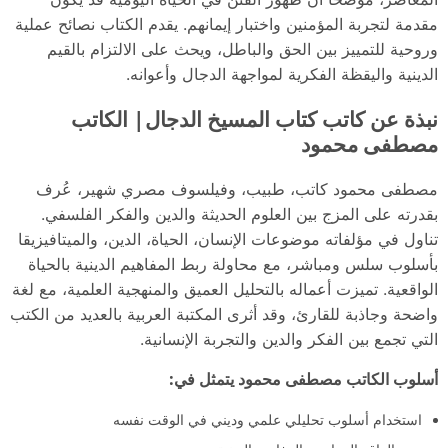
مقدمة لتجربة المؤمنين واختبار إيمانهم. يقدم الكتاب نصائح عملية
وروحية للتمييز بين الحق والباطل، ويحث على الالتزام بالقيم
الدينية واليقظة الفكرية لمواجهة الدجال وأعوانه.
نبذة عن كاتب كتاب المسيخ الدجال| الكاتب
مصطفى محمود
مصطفى محمود كاتب، طبيب، وفيلسوف مصري شهير، عُرف
بقدرته على المزج بين العلوم الحديثة والدين والفكر الفلسفي.
تناول في مؤلفاته موضوعات الإنسان، الحياة، الدين، والميتافيزيقا
بأسلوب سلس ومباشر، مع محاولة ربط المفاهيم الدينية بالحياة
الواقعية. تميزت أعماله بالتحليل العميق والمنهجية العلمية، مع لغة
واضحة وجاذبة للقارئ، وقد أثرى المكتبة العربية بالعديد من الكتب
التي تجمع بين الفكر والدين والتجربة الإنسانية.
أسلوب الكاتب مصطفى محمود يتمثل في:
استخدام أسلوب تحليلي علمي وديني في الوقت نفسه