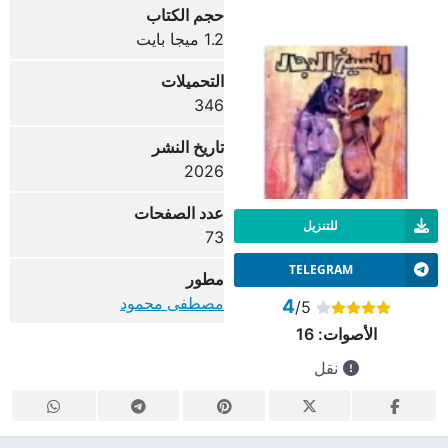
حجم الكتاب
1.2 ميجا بايت
التحميلات
346
تاريخ النشر
2026
عدد الصفحات
للتنزيل
73
TELEGRAM
مطور
مصطفى محمود
4
/5
الأصوات:
16
نقل